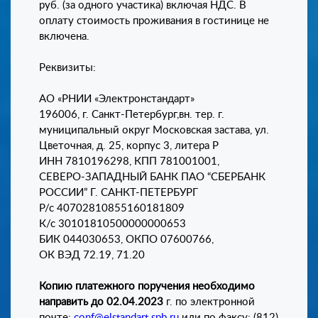
руб. (за одного участика) включая НДС. В
оплату стоимость проживания в гостинице не
включена.
Реквизиты:
АО «РНИИ «Электронстандарт»
196006, г. Санкт-Петербург,вн. тер. г.
муниципальный округ Московская застава, ул.
Цветочная, д. 25, корпус 3, литера Р
ИНН 7810196298, КПП 781001001,
СЕВЕРО-ЗАПАДНЫЙ БАНК ПАО “СБЕРБАНК
РОССИИ” Г. САНКТ-ПЕТЕРБУРГ
Р/с 40702810855160181809
К/с 30101810500000000653
БИК 044030653, ОКПО 07600766,
ОК ВЭД 72.19, 71.20
Копию платежного поручения необходимо
направить до 02.04.2023
г. по электронной
почте:
conf@elstandart.spb.ru
или по факсу: (812)