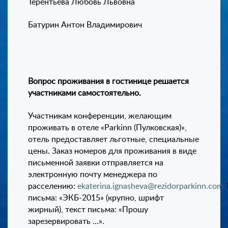
Терентьева Любовь Львовна
Батурин Антон Владимирович
Вопрос проживания в гостинице решается
участниками самостоятельно.
Участникам конференции, желающим
проживать в отеле «Park
i
nn (Пулковская)»,
отель предоставляет льготные, специальные
цены. Заказ номеров для проживания в виде
письменной заявки отправляется на
электронную почту менеджера по
расселению:
ekaterina
.
ignasheva
@
rezidorparkinn
.
com
письма: «ЭКБ-2015» (крупно, шрифт
жирный), текст письма: «Прошу
зарезервировать …».