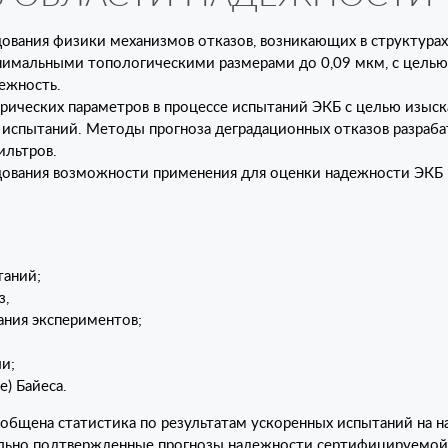
ования физики механизмов отказов, возникающих в структурах
имальными топологическими размерами до 0,09 мкм, с целью
ежность.
трических параметров в процессе испытаний ЭКБ с целью изы
к испытаний. Методы прогноза деградационных отказов разраб
ильтров.
дования возможности применения для оценки надежности ЭКБ 
таний;
з,
ания экспериментов;
и;
) Байеса.
бобщена статистика по результатам ускоренных испытаний на 
ально подтвержденные прогнозы надежности сертифицируемой