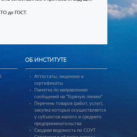
СТО до ГОСТ.
ОБ ИНСТИТУТЕ
К
Аттестаты, лицензии и
сертификаты
Памятка по направлению
сообщений на "Горячую линию"
Перечень товаров (работ, услуг),
закупка которых осуществляется
у субъектов малого и среднего
предпринимательства
Сводная ведомость по СОУТ