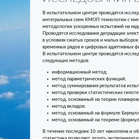
В испытательном центре проводятся исслед
интегральных схем КМОП технологии с мин
методологии ускоренных испытаний на над
Проводятся исследования деградации элек
в условиях сжатых сроков и малых выборо
временных рядов и цифровых адаптивных ф
В испытательном центре проводятся иссле
следующих методов:
информационный метод;
метод параметрических функций;
метод суммирования результатов испы
метод проверки статистических гипоте
метод, основанный на теории планиров
метод вкладов;
метод, основанный на формуле Бернулл
метод, основанный на теореме (формуле
В течение последних 10 лет накоплена и о
статистика позволяет делать эксперимент